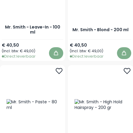
Mr. Smith - Leave-In - 100
Mr. Smith - Blond - 200 ml
ml
€ 40,50
€ 40,50
(Incl. btw:
€ 49,00
)
(Incl. btw:
€ 49,00
)
In winkelwagen
In 
Direct leverbaar
Direct leverbaar