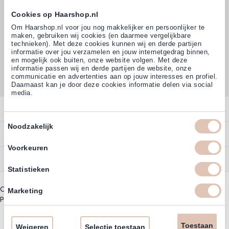
Cookies op Haarshop.nl
Volg ons
Om Haarshop.nl voor jou nog makkelijker en persoonlijker te
maken, gebruiken wij cookies (en daarmee vergelijkbare
technieken). Met deze cookies kunnen wij en derde partijen
informatie over jou verzamelen en jouw internetgedrag binnen,
Klanten beoordelen ons met
en mogelijk ook buiten, onze website volgen. Met deze
4,77
(38.000+)
informatie passen wij en derde partijen de website, onze
communicatie en advertenties aan op jouw interesses en profiel.
Daarnaast kan je door deze cookies informatie delen via social
media.
Contact
Toestemmingsselectie
Noodzakelijk
Overzicht
Bestellen
Contact
Voorkeuren
Betalen
Service
Account
Statistieken
Annuleren
Garantie
Zakelijk Account
Copyright © 2003 - 2026 - Haarshoppro.nl
Bezorgen
Marketing
Assortiment
Privacy beleid
|
Algemene Voorwaarden
Bestellen
Retourneren
Nieuwsbrief & Kortingscode
Uitzonderingen acties
Toestaan
Omruilen
Weigeren
Selectie toestaan