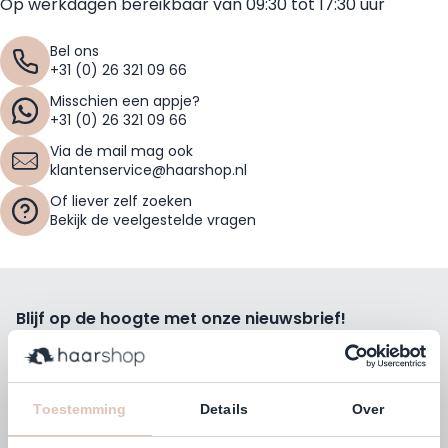
Op werkdagen bereikbaar van 09:30 tot 17:30 uur
Bel ons
+31 (0) 26 321 09 66
Misschien een appje?
+31 (0) 26 321 09 66
Via de mail mag ook
klantenservice@haarshop.nl
Of liever zelf zoeken
Bekijk de veelgestelde vragen
Blijf op de hoogte met onze nieuwsbrief!
Ontvang wekelijks de beste kortingsacties, tips en nieuws
rechtstreeks in jou e-mailbox.
E-mailadres
Toestemming
Details
Over
Inschrijven