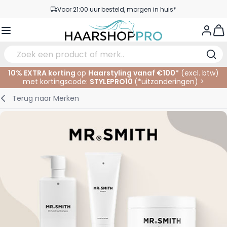
Ga naar de inhoud
Voor 21:00 uur besteld, morgen in huis*
Gratis verzending vanaf €50,- excl. BTW
View
Service & Contact
10% EXTRA korting
op
Haarstyling vanaf €100*
(excl. btw)
met kortingscode:
STYLEPRO10
(*
uitzonderingen
)
>
Verzorging
In de Salon
Elektrisch
Gezichtsverzorging
Wenkbrauwen
Nagelproducten
SALE
Terug naar
Merken
Haarstyling
Knippen
Scheren
Lichaamsverzorging
Ogen
Nagel Accessoires
Haarkleuring
Kleuren
Knipbenodigdheden
Tanning
Lippen
Haarmode
Permanenten
Oogverzorging
Accessoires
Haar verlengen
Gezicht