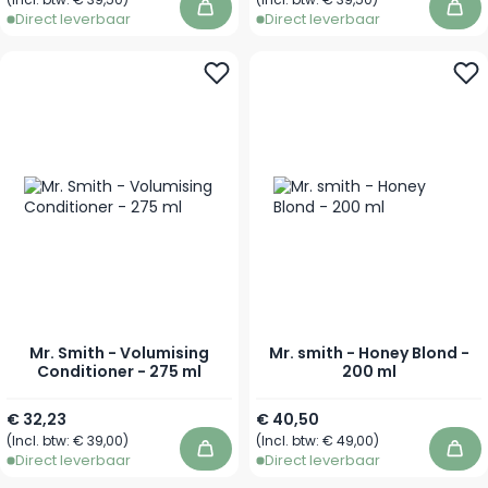
In winkelwagen
In 
Direct leverbaar
Direct leverbaar
Mr. Smith - Volumising
Mr. smith - Honey Blond -
Conditioner - 275 ml
200 ml
€ 32,23
€ 40,50
(Incl. btw:
€ 39,00
)
(Incl. btw:
€ 49,00
)
In winkelwagen
In 
Direct leverbaar
Direct leverbaar