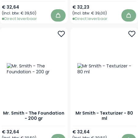
€ 32,64
€ 32,23
(Incl. btw:
€ 39,50
)
(Incl. btw:
€ 39,00
)
In winkelwagen
In 
Direct leverbaar
Direct leverbaar
Mr. Smith - The Foundation
Mr Smith - Texturizer - 80
- 200 gr
ml
€ 32,64
€ 32,64
(Incl. btw:
€ 39,50
)
(Incl. btw:
€ 39,50
)