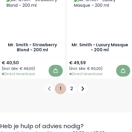
Mr. Smith - Strawberry
Mr. Smith - Luxury Masque
Blond - 200 ml
- 200 ml
€ 40,50
€ 49,59
(Incl. btw:
€ 49,00
)
(Incl. btw:
€ 60,00
)
In winkelwagen
In 
Direct leverbaar
Direct leverbaar
1
2
Je leest momenteel pagina
Pagina
Heb je hulp of advies nodig?