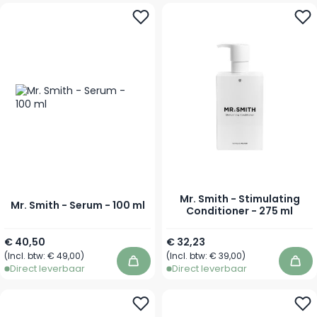
Mr. Smith - Stimulating
Mr. Smith - Serum - 100 ml
Conditioner - 275 ml
€ 40,50
€ 32,23
(Incl. btw:
€ 49,00
)
(Incl. btw:
€ 39,00
)
In winkelwagen
In 
Direct leverbaar
Direct leverbaar