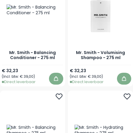
Mr. Smith - Balancing
Mr. Smith - Volumising
Conditioner - 275 ml
Shampoo - 275 ml
€ 32,23
€ 32,23
(Incl. btw:
€ 39,00
)
(Incl. btw:
€ 39,00
)
In winkelwagen
In 
Direct leverbaar
Direct leverbaar