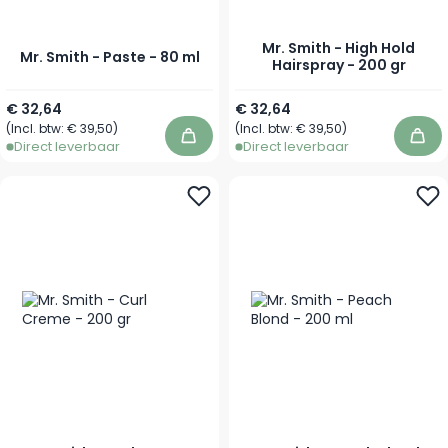
Mr. Smith - High Hold
Mr. Smith - Paste - 80 ml
Hairspray - 200 gr
€ 32,64
€ 32,64
(Incl. btw:
€ 39,50
)
(Incl. btw:
€ 39,50
)
In winkelwagen
In 
Direct leverbaar
Direct leverbaar