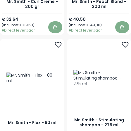
Mr. Smith - Curl Creme -
Mr. Smith - Peach Blond -
200 gr
200 ml
€ 32,64
€ 40,50
(Incl. btw:
€ 39,50
)
(Incl. btw:
€ 49,00
)
In winkelwagen
In 
Direct leverbaar
Direct leverbaar
Mr. Smith - Stimulating
Mr. Smith - Flex - 80 ml
shampoo - 275 ml