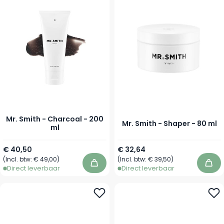
Mr. Smith - Charcoal - 200
Mr. Smith - Shaper - 80 ml
ml
€ 40,50
€ 32,64
(Incl. btw:
€ 49,00
)
(Incl. btw:
€ 39,50
)
In winkelwagen
In 
Direct leverbaar
Direct leverbaar