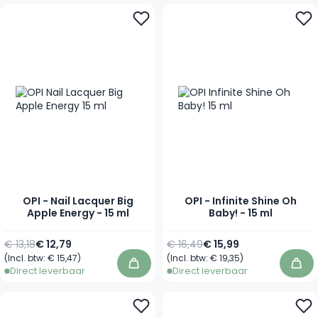
OPI - Nail Lacquer Big
OPI - Infinite Shine Oh
Apple Energy - 15 ml
Baby! - 15 ml
Normale prijs
Speciale prijs
Normale prijs
Speciale prijs
€ 13,18
€ 12,79
€ 16,49
€ 15,99
(Incl. btw:
€ 15,47
)
(Incl. btw:
€ 19,35
)
In winkelwagen
In 
Direct leverbaar
Direct leverbaar