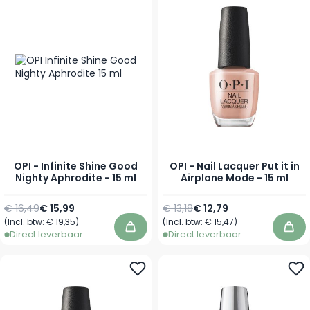
OPI - Infinite Shine Good
OPI - Nail Lacquer Put it in
Nighty Aphrodite - 15 ml
Airplane Mode - 15 ml
Normale prijs
Speciale prijs
Normale prijs
Speciale prijs
€ 16,49
€ 15,99
€ 13,18
€ 12,79
(Incl. btw:
€ 19,35
)
(Incl. btw:
€ 15,47
)
In winkelwagen
In 
Direct leverbaar
Direct leverbaar