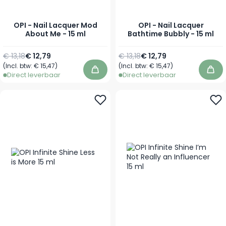
OPI - Nail Lacquer Mod
OPI - Nail Lacquer
About Me - 15 ml
Bathtime Bubbly - 15 ml
Normale prijs
Speciale prijs
Normale prijs
Speciale prijs
€ 13,18
€ 12,79
€ 13,18
€ 12,79
(Incl. btw:
€ 15,47
)
(Incl. btw:
€ 15,47
)
In winkelwagen
In 
Direct leverbaar
Direct leverbaar