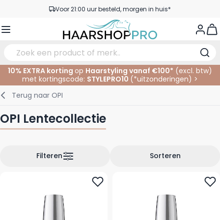
Ga naar de inhoud
Voor 21:00 uur besteld, morgen in huis*
Gratis verzending vanaf €50,- excl. BTW
View
Service & Contact
10% EXTRA korting
op
Haarstyling vanaf €100*
(excl. btw)
met kortingscode:
STYLEPRO10
(*
uitzonderingen
)
>
Verzorging
In de Salon
Elektrisch
Gezichtsverzorging
Wenkbrauwen
Nagelproducten
SALE
Terug naar
OPI
Haarstyling
Knippen
Scheren
Lichaamsverzorging
Ogen
Nagel Accessoires
OPI Lentecollectie
Haarkleuring
Kleuren
Knipbenodigdheden
Tanning
Lippen
Haarmode
Permanenten
Oogverzorging
Accessoires
Filteren
Sorteren
Haar verlengen
Gezicht