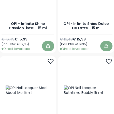
OPI - Infinite Shine
OPI - Infinite Shine Dulce
Passion-ista! - 15 ml
De Latte - 15 ml
Normale prijs
Speciale prijs
Normale prijs
Speciale prijs
€ 16,49
€ 15,99
€ 16,49
€ 15,99
(Incl. btw:
€ 19,35
)
(Incl. btw:
€ 19,35
)
In winkelwagen
In 
Direct leverbaar
Direct leverbaar