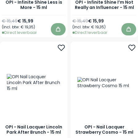
OPI - Infinite Shine Less is
OPI - Infinite Shine I’m Not
More - 15 ml
Really an Influencer - 15 ml
Normale prijs
Speciale prijs
Normale prijs
Speciale prijs
€ 16,49
€ 15,99
€ 16,49
€ 15,99
(Incl. btw:
€ 19,35
)
(Incl. btw:
€ 19,35
)
In winkelwagen
In 
Direct leverbaar
Direct leverbaar
OPI - Nail Lacquer Lincoln
OPI - Nail Lacquer
Park After Brunch - 15 ml
Strawberry Cosmo - 15 ml