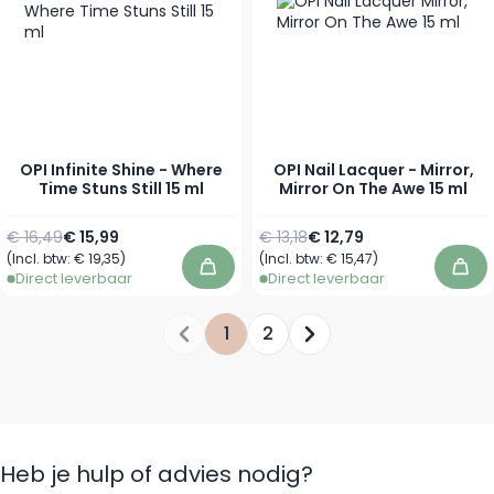
OPI Infinite Shine - Where
OPI Nail Lacquer - Mirror,
Time Stuns Still 15 ml
Mirror On The Awe 15 ml
Normale prijs
Speciale prijs
Normale prijs
Speciale prijs
€ 16,49
€ 15,99
€ 13,18
€ 12,79
(Incl. btw:
€ 19,35
)
(Incl. btw:
€ 15,47
)
In winkelwagen
In 
Direct leverbaar
Direct leverbaar
1
2
Je leest momenteel pagina
Pagina
Heb je hulp of advies nodig?