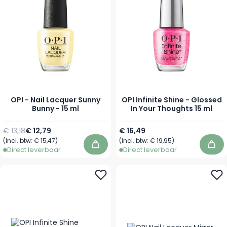
OPI - Nail Lacquer Sunny
OPI Infinite Shine - Glossed
Bunny - 15 ml
In Your Thoughts 15 ml
Normale prijs
Speciale prijs
€ 13,18
€ 12,79
€ 16,49
(Incl. btw:
€ 15,47
)
(Incl. btw:
€ 19,95
)
In winkelwagen
In 
Direct leverbaar
Direct leverbaar