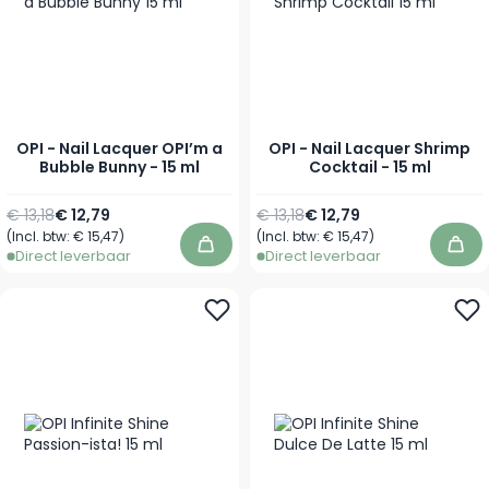
OPI - Nail Lacquer OPI’m a
OPI - Nail Lacquer Shrimp
Bubble Bunny - 15 ml
Cocktail - 15 ml
Normale prijs
Speciale prijs
Normale prijs
Speciale prijs
€ 13,18
€ 12,79
€ 13,18
€ 12,79
(Incl. btw:
€ 15,47
)
(Incl. btw:
€ 15,47
)
In winkelwagen
In 
Direct leverbaar
Direct leverbaar