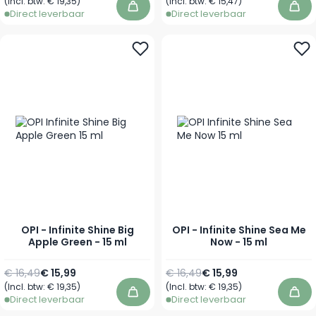
(Incl. btw:
€ 19,35
)
(Incl. btw:
€ 15,47
)
In winkelwagen
In 
Direct leverbaar
Direct leverbaar
OPI - Infinite Shine Big
OPI - Infinite Shine Sea Me
Apple Green - 15 ml
Now - 15 ml
Normale prijs
Speciale prijs
Normale prijs
Speciale prijs
€ 16,49
€ 15,99
€ 16,49
€ 15,99
(Incl. btw:
€ 19,35
)
(Incl. btw:
€ 19,35
)
In winkelwagen
In 
Direct leverbaar
Direct leverbaar