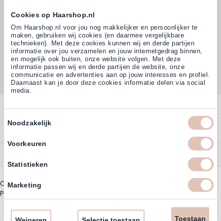
Cookies op Haarshop.nl
Volg ons
Om Haarshop.nl voor jou nog makkelijker en persoonlijker te
maken, gebruiken wij cookies (en daarmee vergelijkbare
technieken). Met deze cookies kunnen wij en derde partijen
informatie over jou verzamelen en jouw internetgedrag binnen,
Klanten beoordelen ons met
en mogelijk ook buiten, onze website volgen. Met deze
4,77
(38.000+)
informatie passen wij en derde partijen de website, onze
communicatie en advertenties aan op jouw interesses en profiel.
Daarnaast kan je door deze cookies informatie delen via social
media.
Contact
Toestemmingsselectie
Noodzakelijk
Overzicht
Bestellen
Contact
Voorkeuren
Betalen
Service
Account
Statistieken
Annuleren
Garantie
Zakelijk Account
Copyright © 2003 - 2026 - Haarshoppro.nl
Bezorgen
Marketing
Assortiment
Privacy beleid
|
Algemene Voorwaarden
Bestellen
Retourneren
Nieuwsbrief & Kortingscode
Uitzonderingen acties
Toestaan
Omruilen
Weigeren
Selectie toestaan