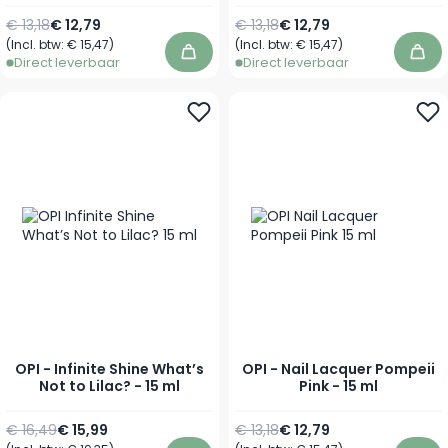
Normale prijs
Speciale prijs
Normale prijs
Speciale prijs
€ 13,18
€ 12,79
€ 13,18
€ 12,79
(Incl. btw:
€ 15,47
)
(Incl. btw:
€ 15,47
)
In winkelwagen
In 
Direct leverbaar
Direct leverbaar
OPI - Infinite Shine What’s
OPI - Nail Lacquer Pompeii
Not to Lilac? - 15 ml
Pink - 15 ml
Normale prijs
Speciale prijs
Normale prijs
Speciale prijs
€ 16,49
€ 15,99
€ 13,18
€ 12,79