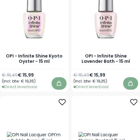
OPI - Infinite Shine Kyoto
OPI - Infinite Shine
Oyster - 15 ml
Lavender Bath - 15 ml
Normale prijs
Speciale prijs
Normale prijs
Speciale prijs
€ 16,49
€ 15,99
€ 16,49
€ 15,99
(Incl. btw:
€ 19,35
)
(Incl. btw:
€ 19,35
)
In winkelwagen
In 
Direct leverbaar
Direct leverbaar