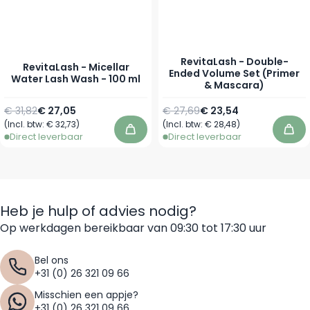
RevitaLash - Double-
RevitaLash - Micellar
Ended Volume Set (Primer
Water Lash Wash - 100 ml
& Mascara)
Normale prijs
Speciale prijs
Normale prijs
Speciale prijs
€ 31,82
€ 27,05
€ 27,69
€ 23,54
(Incl. btw:
€ 32,73
)
(Incl. btw:
€ 28,48
)
In winkelwagen
In 
Direct leverbaar
Direct leverbaar
Heb je hulp of advies nodig?
Op werkdagen bereikbaar van 09:30 tot 17:30 uur
Bel ons
+31 (0) 26 321 09 66
Misschien een appje?
+31 (0) 26 321 09 66