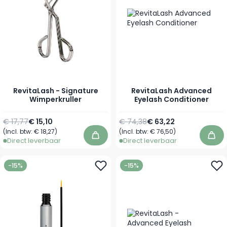
RevitaLash - Signature
RevitaLash Advanced
Wimperkruller
Eyelash Conditioner
Normale prijs
Speciale prijs
Normale prijs
Vanaf
€ 17,77
€ 15,10
€ 74,38
€ 63,22
(Incl. btw:
€ 18,27
)
(Incl. btw:
€ 76,50
)
In winkelwagen
In 
Direct leverbaar
Direct leverbaar
-15%
-15%