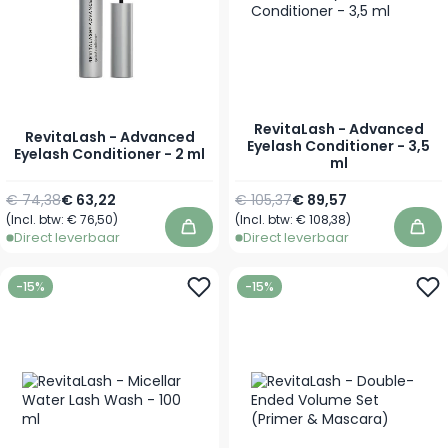
RevitaLash - Advanced
RevitaLash - Advanced
Eyelash Conditioner - 3,5
Eyelash Conditioner - 2 ml
ml
Normale prijs
Speciale prijs
Normale prijs
Speciale prijs
€ 74,38
€ 63,22
€ 105,37
€ 89,57
(Incl. btw:
€ 76,50
)
(Incl. btw:
€ 108,38
)
In winkelwagen
In 
Direct leverbaar
Direct leverbaar
-15%
-15%