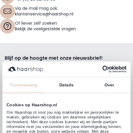
Via de mail mag ook
klantenservice@haarshop.nl
Of liever zelf zoeken
Bekijk de veelgestelde vragen
Blijf op de hoogte met onze nieuwsbrief!
Ontvang wekelijks de beste kortingsacties, tips en nieuws
rechtstreeks in jou e-mailbox.
E-mailadres
Toestemming
Details
Over
Inschrijven
Cookies op Haarshop.nl
Volg ons
Om Haarshop.nl voor jou nog makkelijker en persoonlijker te
maken, gebruiken wij cookies (en daarmee vergelijkbare
technieken). Met deze cookies kunnen wij en derde partijen
informatie over jou verzamelen en jouw internetgedrag binnen,
Klanten beoordelen ons met
en mogelijk ook buiten, onze website volgen. Met deze