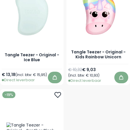
Tangle Teezer - Original -
Tangle Teezer - Original -
Kids Rainbow Unicorn
Ice Blue
Normale prijs
Speciale prijs
€ 10,32
€ 9,03
€ 13,18
(Incl. btw:
€ 15,95
)
(Incl. btw:
€ 10,93
)
Direct leverbaar
In winkelwagen
In 
Direct leverbaar
-19%