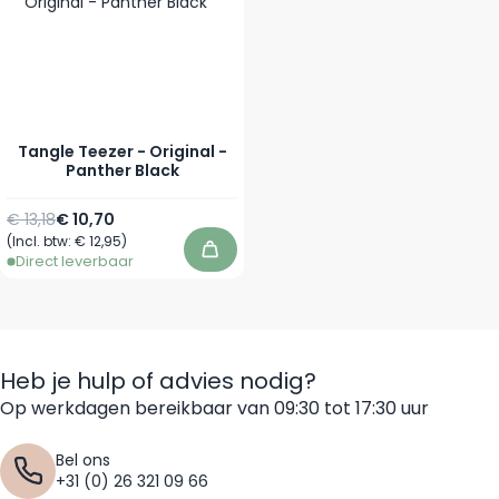
Tangle Teezer - Original -
Panther Black
Normale prijs
Speciale prijs
€ 13,18
€ 10,70
(Incl. btw:
€ 12,95
)
In winkelwagen
Direct leverbaar
Heb je hulp of advies nodig?
Op werkdagen bereikbaar van 09:30 tot 17:30 uur
Bel ons
+31 (0) 26 321 09 66