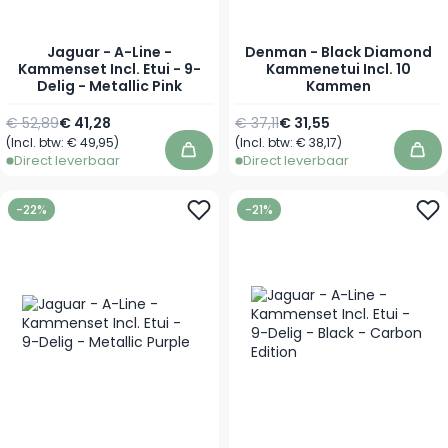
Jaguar - A-Line -
Denman - Black Diamond
Kammenset Incl. Etui - 9-
Kammenetui Incl. 10
Delig - Metallic Pink
Kammen
Normale prijs
Speciale prijs
Normale prijs
Speciale prijs
€ 52,89
€ 41,28
€ 37,11
€ 31,55
(Incl. btw:
€ 49,95
)
(Incl. btw:
€ 38,17
)
In winkelwagen
In 
Direct leverbaar
Direct leverbaar
-22%
-21%