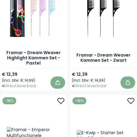
Framar - Dream Weaver
Framar - Dream Weaver
Highlight Kammen Set -
Kammen Set - Zwart
Pastel
€ 12,39
€ 12,39
(Incl. btw:
€ 14,99
)
(Incl. btw:
€ 14,99
)
In winkelwagen
In 
Direct leverbaar
Direct leverbaar
-15%
-15%