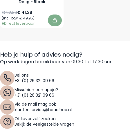
Delig - Black
Normale prijs
Speciale prijs
€ 52,89
€ 41,28
(Incl. btw:
€ 49,95
)
In winkelwagen
Direct leverbaar
Heb je hulp of advies nodig?
Op werkdagen bereikbaar van 09:30 tot 17:30 uur
Bel ons
+31 (0) 26 321 09 66
Misschien een appje?
+31 (0) 26 321 09 66
Via de mail mag ook
klantenservice@haarshop.nl
Of liever zelf zoeken
Bekijk de veelgestelde vragen