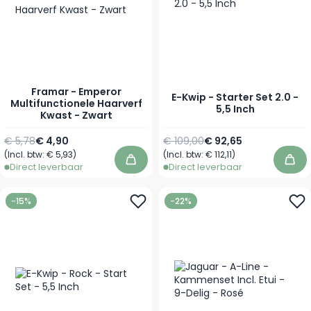
Framar - Emperor
E-Kwip - Starter Set 2.0 -
Multifunctionele Haarverf
5,5 Inch
Kwast - Zwart
Normale prijs
Speciale prijs
Normale prijs
Speciale prijs
€ 5,78
€ 4,90
€ 109,00
€ 92,65
(Incl. btw:
€ 5,93
)
(Incl. btw:
€ 112,11
)
In winkelwagen
In 
Direct leverbaar
Direct leverbaar
-15%
-22%