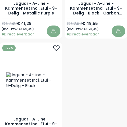
Jaguar - A-Line -
Jaguar - A-Line -
Kammenset Incl. Etui - 9-
Kammenset Incl. Etui - 9-
Delig - Metallic Purple
Delig - Black - Carbon
Edition
Normale prijs
Speciale prijs
Normale prijs
Speciale prijs
€ 52,89
€ 41,28
€ 62,90
€ 49,55
(Incl. btw:
€ 49,95
)
(Incl. btw:
€ 59,95
)
In winkelwagen
In 
Direct leverbaar
Direct leverbaar
-22%
Jaguar - A-Line -
Kammenset Incl. Etui - 9-