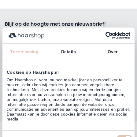
Blijf op de hoogte met onze nieuwsbrief!
Ontvang wekelijks de beste kortingsacties, tips en nieuws
rechtstreeks in jou e-mailbox.
E-mailadres
Toestemming
Details
Over
Inschrijven
Cookies op Haarshop.nl
Volg ons
Om Haarshop.nl voor jou nog makkelijker en persoonlijker te
maken, gebruiken wij cookies (en daarmee vergelijkbare
technieken). Met deze cookies kunnen wij en derde partijen
informatie over jou verzamelen en jouw internetgedrag binnen,
Klanten beoordelen ons met
en mogelijk ook buiten, onze website volgen. Met deze
4,77
(38.000+)
informatie passen wij en derde partijen de website, onze
communicatie en advertenties aan op jouw interesses en profiel.
Daarnaast kan je door deze cookies informatie delen via social
media.
Contact
Toestemmingsselectie