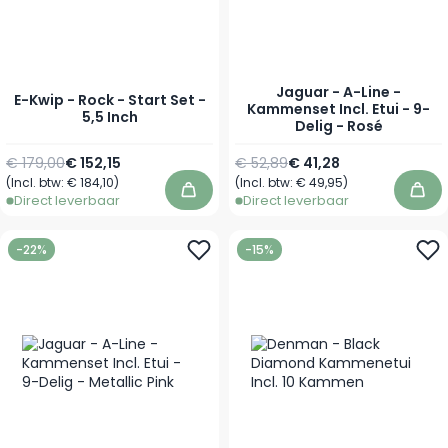
Jaguar - A-Line -
E-Kwip - Rock - Start Set -
Kammenset Incl. Etui - 9-
5,5 Inch
Delig - Rosé
Normale prijs
Speciale prijs
Normale prijs
Speciale prijs
€ 179,00
€ 152,15
€ 52,89
€ 41,28
(Incl. btw:
€ 184,10
)
(Incl. btw:
€ 49,95
)
In winkelwagen
In 
Direct leverbaar
Direct leverbaar
-22%
-15%