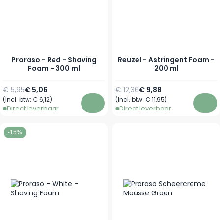
Proraso - Red - Shaving
Reuzel - Astringent Foam -
Foam - 300 ml
200 ml
Normale prijs
Normale prijs
€ 5,95
€ 5,06
€ 12,36
€ 9,88
Speciale prijs
Speciale prijs
(Incl. btw:
€ 6,12
)
(Incl. btw:
€ 11,95
)
Direct leverbaar
Direct leverbaar
In winkelwagen
In w
-15%