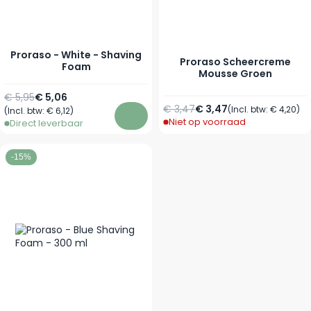
Proraso - White - Shaving
Proraso Scheercreme
Foam
Mousse Groen
Normale prijs
€ 5,95
€ 5,06
Vanaf
Normale prijs
€ 3,47
€ 3,47
Vanaf
(Incl. btw:
€ 4,20
)
(Incl. btw:
€ 6,12
)
Niet op voorraad
Direct leverbaar
In winkelwagen
-15%