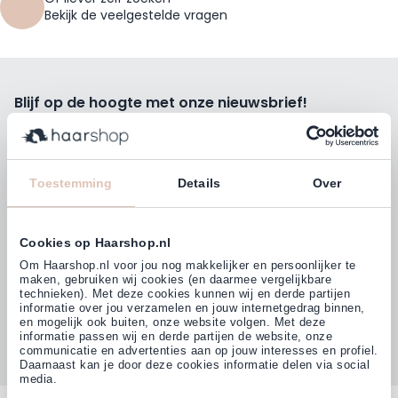
Bekijk de veelgestelde vragen
Blijf op de hoogte met onze nieuwsbrief!
Ontvang wekelijks de beste kortingsacties, tips en nieuws
rechtstreeks in jou e-mailbox.
E-mailadres
Toestemming
Details
Over
Inschrijven
Cookies op Haarshop.nl
Volg ons
Om Haarshop.nl voor jou nog makkelijker en persoonlijker te
maken, gebruiken wij cookies (en daarmee vergelijkbare
technieken). Met deze cookies kunnen wij en derde partijen
informatie over jou verzamelen en jouw internetgedrag binnen,
Klanten beoordelen ons met
en mogelijk ook buiten, onze website volgen. Met deze
4,77
(38.000+)
informatie passen wij en derde partijen de website, onze
communicatie en advertenties aan op jouw interesses en profiel.
Daarnaast kan je door deze cookies informatie delen via social
media.