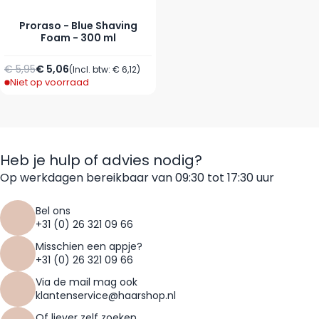
Proraso - Blue Shaving
Foam - 300 ml
Normale prijs
€ 5,95
€ 5,06
Speciale prijs
(Incl. btw:
€ 6,12
)
Niet op voorraad
Heb je hulp of advies nodig?
Op werkdagen bereikbaar van 09:30 tot 17:30 uur
Bel ons
+31 (0) 26 321 09 66
Misschien een appje?
+31 (0) 26 321 09 66
Via de mail mag ook
klantenservice@haarshop.nl
Of liever zelf zoeken