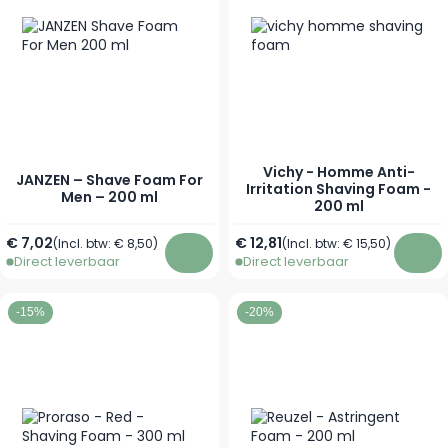
Vichy - Homme Anti-
JANZEN – Shave Foam For
Irritation Shaving Foam -
Men – 200 ml
200 ml
€ 7,02
€ 12,81
(Incl. btw:
€ 8,50
)
(Incl. btw:
€ 15,50
)
Direct leverbaar
Direct leverbaar
In winkelwagen
In w
-15%
-20%