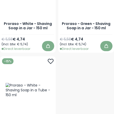
Proraso - White - Shaving
Proraso - Green - Shaving
Soap in a Jar - 150 ml
Soap in a Jar - 150 ml
Normale prijs
Speciale prijs
Normale prijs
Speciale prijs
€ 5,58
€ 4,74
€ 5,58
€ 4,74
(Incl. btw:
€ 5,74
)
(Incl. btw:
€ 5,74
)
In winkelwagen
In 
Direct leverbaar
Direct leverbaar
-15%