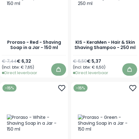
Proraso - Red - Shaving
KIS - KeraMen - Hair & Skin
Soap in a Jar - 150 ml
Shaving Shampoo - 250 ml
Normale prijs
Speciale prijs
Normale prijs
Speciale prijs
€ 7,44
€ 6,32
€ 6,50
€ 5,37
(Incl. btw:
€ 7,65
)
(Incl. btw:
€ 6,50
)
In winkelwagen
In 
Direct leverbaar
Direct leverbaar
-15%
-15%