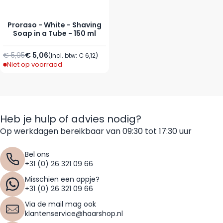
Proraso - White - Shaving
Soap in a Tube - 150 ml
Normale prijs
Speciale prijs
€ 5,95
€ 5,06
(Incl. btw:
€ 6,12
)
Niet op voorraad
Heb je hulp of advies nodig?
Op werkdagen bereikbaar van 09:30 tot 17:30 uur
Bel ons
+31 (0) 26 321 09 66
Misschien een appje?
+31 (0) 26 321 09 66
Via de mail mag ook
klantenservice@haarshop.nl