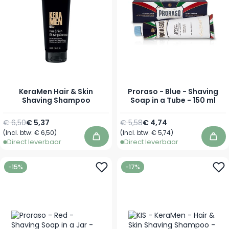
KeraMen Hair & Skin
Proraso - Blue - Shaving
Shaving Shampoo
Soap in a Tube - 150 ml
Normale prijs
Vanaf
Normale prijs
Speciale prijs
€ 6,50
€ 5,37
€ 5,58
€ 4,74
(Incl. btw:
€ 6,50
)
(Incl. btw:
€ 5,74
)
In winkelwagen
In 
Direct leverbaar
Direct leverbaar
-15%
-17%