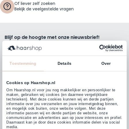
Of liever zelf zoeken
Bekijk de veelgestelde vragen
Blijf op de hoogte met onze nieuwsbrief!
Ontvang wekelijks de beste kortingsacties, tips en nieuws
rechtstreeks in jou e-mailbox.
E-mailadres
Toestemming
Details
Over
Inschrijven
Cookies op Haarshop.nl
Volg ons
Om Haarshop.nl voor jou nog makkelijker en persoonlijker te
maken, gebruiken wij cookies (en daarmee vergelijkbare
technieken). Met deze cookies kunnen wij en derde partijen
informatie over jou verzamelen en jouw internetgedrag binnen,
Klanten beoordelen ons met
en mogelijk ook buiten, onze website volgen. Met deze
4,77
(38.000+)
informatie passen wij en derde partijen de website, onze
communicatie en advertenties aan op jouw interesses en profiel.
Daarnaast kan je door deze cookies informatie delen via social
media.